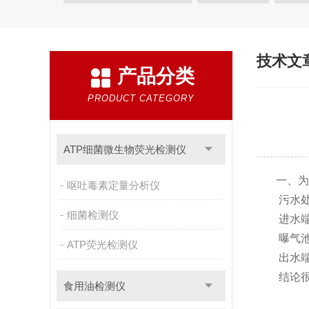
植物生理
工业测试
气象环境检测仪
微生物
粮种检测
环境检测仪器
技术文
产品分类
PRODUCT CATEGORY
ATP细菌微生物荧光检测仪
一、为
呕吐毒素定量分析仪
污水处理
细菌检测仪
进水端：高
曝气池/二
ATP荧光检测仪
出水端：
结论很明
食用油检测仪