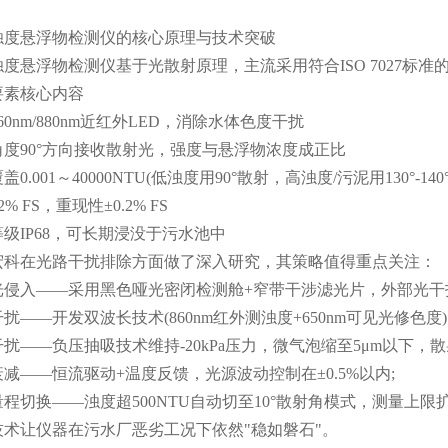
悬浮物检测仪的核心原理与技术突破
浮物检测仪基于光散射原理，主流采用符合ISO 7027标准的
素核心内容
nm/880nm近红外LED，消除水体色度干扰
90°方向接收散射光，强度与悬浮物浓度成正比
001～40000NTU(低浊度用90°散射，高浊度/污泥用130°-140
FS，重现性±0.2% FS
IP68，可长期浸没于污水池中
在光路干扰排除方面做了深入研究，其策略值得重点关注：
入——采用黑色哑光密闭检测舱+窄带干涉滤光片，外部光干扰降
—开发双波长技术(860nm红外测浊度+650nm可见光修色度)
—负压抽吸技术维持-20kPa压力，微气泡缩至5μm以下，散射
—恒流驱动+温度反馈，光源波动控制在±0.5%以内;
换——浊度超500NTU自动切至10°散射角模式，测量上限扩展至
让仪器在污水厂恶劣工况下依然"稳如磐石"。