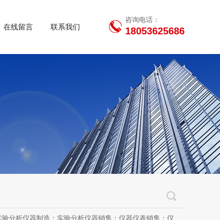
咨询电话：
在线留言
联系我们
18053625686
用设备销售；办公设备销售；办公设备耗材制造；专用设备修理；信息安全设备制造；信息安全设备销售；物联网设备制造；通信设备制造；电子（气）物理设备及其他电子设备制造；技术服务、技术开发、技术咨询、技术交流、技术转让、技术推广；软件开发；光污染治理服务；工程管理服务；电子专用设备制造；教学用模型及教具制造；教学用模型及教具销售；金属材料销售；通讯设备销售；通讯设备修理；五金产品制造；五金产品批发；五金产品零售；五金产品研发；信息咨询服务（不含许可类信息咨询服务）；信息技术咨询服务；物联网设备销售（除依法须经批准的项目外，凭营业执照依法自主开展经营活动）许可项目：房屋建筑和市政基础设施项目工程总承包；互联网平台（依法须经批准的项目，经相关部门批准后方可开展经营活动，具体经营项目以审批结果为准）