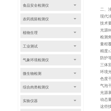
食品安全检测仪
二、浊度
现代浊度悬
农药残留检测仪
技术要
光源860
植物生理
检测角度
量程覆盖0.
工业测试
精度±2% 
防护等级
气象环境检测仪
三体宏科
环境光侵
微生物检测
色度干扰—
气泡干扰—
综合肉类检测仪
光源衰减—
动态量程切
实验仪器
这些技术