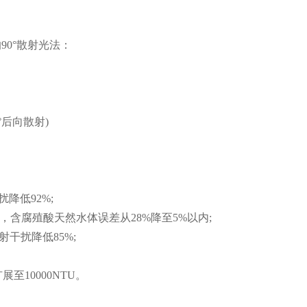
90°散射光法：
°后向散射)
低92%;
，含腐殖酸天然水体误差从28%降至5%以内;
干扰降低85%;
10000NTU。