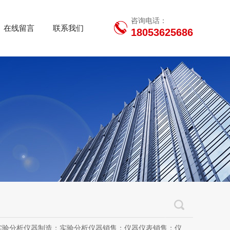
咨询电话：
在线留言
联系我们
18053625686
用设备销售；办公设备销售；办公设备耗材制造；专用设备修理；信息安全设备制造；信息安全设备销售；物联网设备制造；通信设备制造；电子（气）物理设备及其他电子设备制造；技术服务、技术开发、技术咨询、技术交流、技术转让、技术推广；软件开发；光污染治理服务；工程管理服务；电子专用设备制造；教学用模型及教具制造；教学用模型及教具销售；金属材料销售；通讯设备销售；通讯设备修理；五金产品制造；五金产品批发；五金产品零售；五金产品研发；信息咨询服务（不含许可类信息咨询服务）；信息技术咨询服务；物联网设备销售（除依法须经批准的项目外，凭营业执照依法自主开展经营活动）许可项目：房屋建筑和市政基础设施项目工程总承包；互联网平台（依法须经批准的项目，经相关部门批准后方可开展经营活动，具体经营项目以审批结果为准）