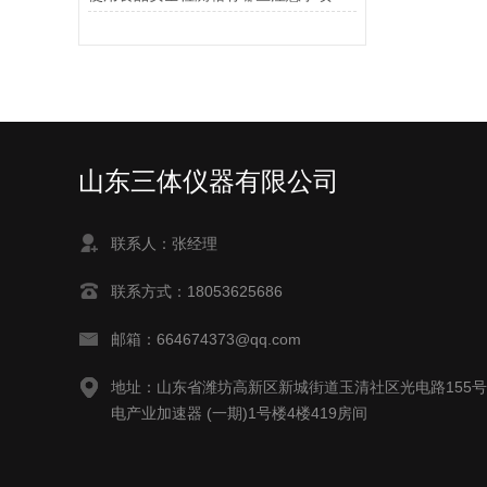
山东三体仪器有限公司
联系人：张经理
联系方式：18053625686
邮箱：664674373@qq.com
地址：山东省潍坊高新区新城街道玉清社区光电路155
电产业加速器 (一期)1号楼4楼419房间