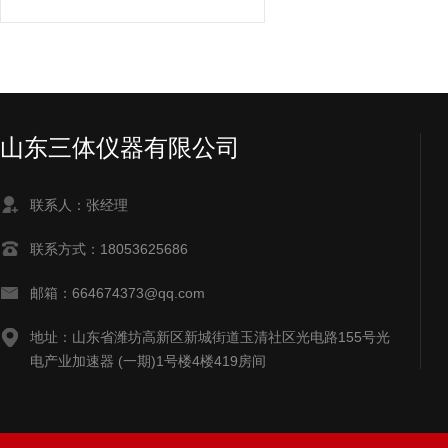
山东三体仪器有限公司
联系人：张经理
联系方式：18053625686
邮箱：664674373@qq.com
地址：山东省潍坊高新区新城街道玉清社区光电路155号光
电产业加速器 (一期)1号楼4楼419房间