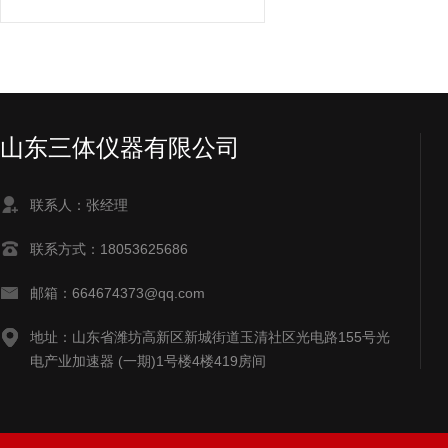
山东三体仪器有限公司
联系人：张经理
联系方式：18053625686
邮箱：664674373@qq.com
地址：山东省潍坊高新区新城街道玉清社区光电路155号光
电产业加速器 (一期)1号楼4楼419房间