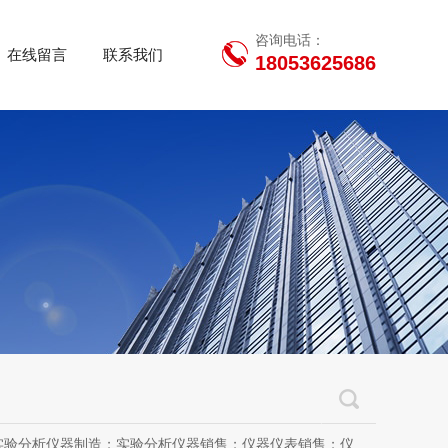
咨询电话：
在线留言
联系我们
18053625686
用设备销售；办公设备销售；办公设备耗材制造；专用设备修理；信息安全设备制造；信息安全设备销售；物联网设备制造；通信设备制造；电子（气）物理设备及其他电子设备制造；技术服务、技术开发、技术咨询、技术交流、技术转让、技术推广；软件开发；光污染治理服务；工程管理服务；电子专用设备制造；教学用模型及教具制造；教学用模型及教具销售；金属材料销售；通讯设备销售；通讯设备修理；五金产品制造；五金产品批发；五金产品零售；五金产品研发；信息咨询服务（不含许可类信息咨询服务）；信息技术咨询服务；物联网设备销售（除依法须经批准的项目外，凭营业执照依法自主开展经营活动）许可项目：房屋建筑和市政基础设施项目工程总承包；互联网平台（依法须经批准的项目，经相关部门批准后方可开展经营活动，具体经营项目以审批结果为准）