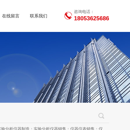
咨询电话：
在线留言
联系我们
18053625686
用设备销售；办公设备销售；办公设备耗材制造；专用设备修理；信息安全设备制造；信息安全设备销售；物联网设备制造；通信设备制造；电子（气）物理设备及其他电子设备制造；技术服务、技术开发、技术咨询、技术交流、技术转让、技术推广；软件开发；光污染治理服务；工程管理服务；电子专用设备制造；教学用模型及教具制造；教学用模型及教具销售；金属材料销售；通讯设备销售；通讯设备修理；五金产品制造；五金产品批发；五金产品零售；五金产品研发；信息咨询服务（不含许可类信息咨询服务）；信息技术咨询服务；物联网设备销售（除依法须经批准的项目外，凭营业执照依法自主开展经营活动）许可项目：房屋建筑和市政基础设施项目工程总承包；互联网平台（依法须经批准的项目，经相关部门批准后方可开展经营活动，具体经营项目以审批结果为准）