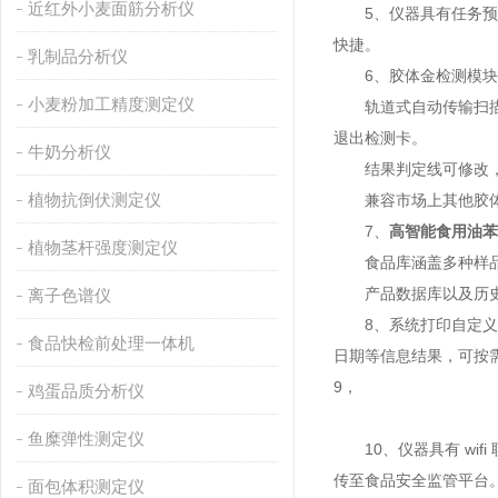
近红外小麦面筋分析仪
5、仪器具有任务预设
快捷。
乳制品分析仪
6、胶体金检测模块
小麦粉加工精度测定仪
轨道式自动传输扫描方
退出检测卡。
牛奶分析仪
结果判定线可修改，
植物抗倒伏测定仪
兼容市场上其他胶体
7、
高智能食用油苯
植物茎杆强度测定仪
食品库涵盖多种样品名
产品数据库以及历史
离子色谱仪
8、系统打印自定义化
食品快检前处理一体机
日期等信息结果，可按
9，
鸡蛋品质分析仪
鱼糜弹性测定仪
10、仪器具有 wif
传至食品安全监管平台
面包体积测定仪