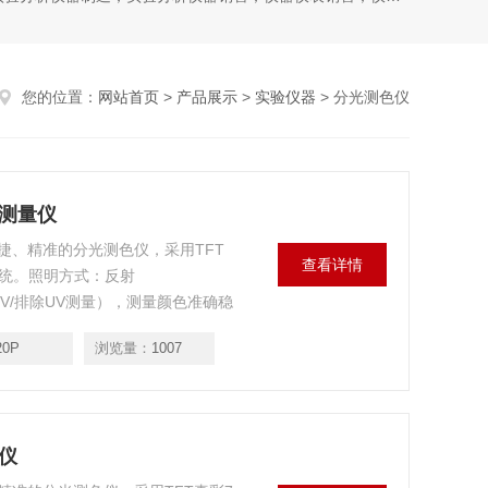
您的位置：
网站首页
>
产品展示
>
实验仪器
> 分光测色仪
色测量仪
捷、精准的分光测色仪，采用TFT
查看详情
作系统。照明方式：反射
;(包含UV/排除UV测量），测量颜色准确稳
室颜色分析与传递。
20P
浏览量：
1007
量仪