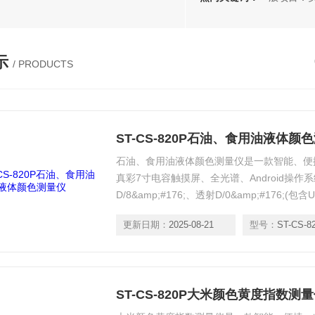
示
/ PRODUCTS
ST-CS-820P石油、食用油液体颜
石油、食用油液体颜色测量仪是一款智能、便
真彩7寸电容触摸屏、全光谱、Android操
D/8&amp;#176;、透射D/0&amp;#176
定、存储容量大、PC端*扩展功能，用于实验
更新日期：
2025-08-21
型号：
ST-CS-8
ST-CS-820P大米颜色黄度指数测