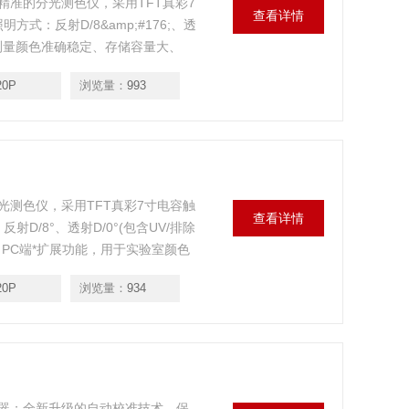
准的分光测色仪，采用TFT真彩7
查看详情
方式：反射D/8&amp;#176;、透
量），测量颜色准确稳定、存储容量大、
。
20P
浏览量：
993
测色仪，采用TFT真彩7寸电容触
查看详情
射D/8°、透射D/0°(包含UV/排除
PC端*扩展功能，用于实验室颜色
20P
浏览量：
934
器；全新升级的自动校准技术，保