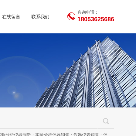
咨询电话：
在线留言
联系我们
18053625686
用设备销售；办公设备销售；办公设备耗材制造；专用设备修理；信息安全设备制造；信息安全设备销售；物联网设备制造；通信设备制造；电子（气）物理设备及其他电子设备制造；技术服务、技术开发、技术咨询、技术交流、技术转让、技术推广；软件开发；光污染治理服务；工程管理服务；电子专用设备制造；教学用模型及教具制造；教学用模型及教具销售；金属材料销售；通讯设备销售；通讯设备修理；五金产品制造；五金产品批发；五金产品零售；五金产品研发；信息咨询服务（不含许可类信息咨询服务）；信息技术咨询服务；物联网设备销售（除依法须经批准的项目外，凭营业执照依法自主开展经营活动）许可项目：房屋建筑和市政基础设施项目工程总承包；互联网平台（依法须经批准的项目，经相关部门批准后方可开展经营活动，具体经营项目以审批结果为准）