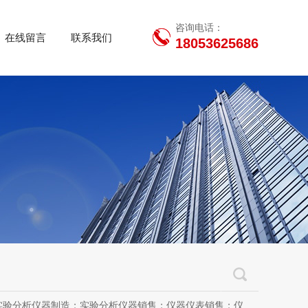
咨询电话：
在线留言
联系我们
18053625686
用设备销售；办公设备销售；办公设备耗材制造；专用设备修理；信息安全设备制造；信息安全设备销售；物联网设备制造；通信设备制造；电子（气）物理设备及其他电子设备制造；技术服务、技术开发、技术咨询、技术交流、技术转让、技术推广；软件开发；光污染治理服务；工程管理服务；电子专用设备制造；教学用模型及教具制造；教学用模型及教具销售；金属材料销售；通讯设备销售；通讯设备修理；五金产品制造；五金产品批发；五金产品零售；五金产品研发；信息咨询服务（不含许可类信息咨询服务）；信息技术咨询服务；物联网设备销售（除依法须经批准的项目外，凭营业执照依法自主开展经营活动）许可项目：房屋建筑和市政基础设施项目工程总承包；互联网平台（依法须经批准的项目，经相关部门批准后方可开展经营活动，具体经营项目以审批结果为准）