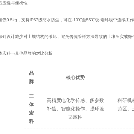
应性与便携性
0.5kg，支持IP67级防水防尘，可在-10℃至55℃极-端环境中连
设计减少对土壤结构的破坏，避免传统采样方法导致的土壤压实或微
宏科与其他品牌的对比分析
品
核心优势
牌
三
高精度电化学传感、多参数
科研机
体
补偿、智能化操作、强环境
范区、
宏
适应性
科