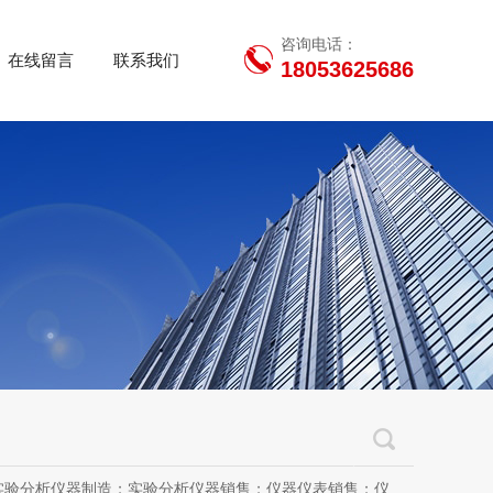
咨询电话：
在线留言
联系我们
18053625686
用设备销售；办公设备销售；办公设备耗材制造；专用设备修理；信息安全设备制造；信息安全设备销售；物联网设备制造；通信设备制造；电子（气）物理设备及其他电子设备制造；技术服务、技术开发、技术咨询、技术交流、技术转让、技术推广；软件开发；光污染治理服务；工程管理服务；电子专用设备制造；教学用模型及教具制造；教学用模型及教具销售；金属材料销售；通讯设备销售；通讯设备修理；五金产品制造；五金产品批发；五金产品零售；五金产品研发；信息咨询服务（不含许可类信息咨询服务）；信息技术咨询服务；物联网设备销售（除依法须经批准的项目外，凭营业执照依法自主开展经营活动）许可项目：房屋建筑和市政基础设施项目工程总承包；互联网平台（依法须经批准的项目，经相关部门批准后方可开展经营活动，具体经营项目以审批结果为准）