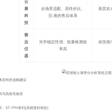
云
唐
全场景适配、高性价比、
基层农
科
完
-善的售后体系
技
善
达
光学稳定性强、批量检测效
农技推
仪
率高
器
宏科的选购建议
与高校实验室
ST-TPH系列(高精度科研款)