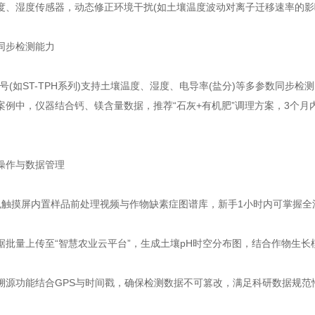
湿度传感器，动态修正环境干扰(如土壤温度波动对离子迁移速率的影响
步检测能力
(如ST-TPH系列)支持土壤温度、湿度、电导率(盐分)等多参数同步
例中，仪器结合钙、镁含量数据，推荐“石灰+有机肥”调理方案，3个月内将
。
作与数据管理
摸屏内置样品前处理视频与作物缺素症图谱库，新手1小时内可掌握全
量上传至“智慧农业云平台”，生成土壤pH时空分布图，结合作物生长
功能结合GPS与时间戳，确保检测数据不可篡改，满足科研数据规范