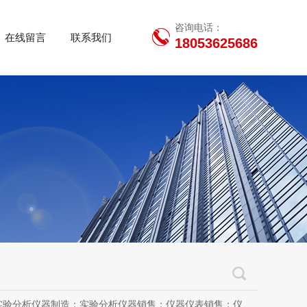
咨询电话：
在线留言
联系我们
18053625686
用设备销售；办公设备销售；办公设备耗材制造；专用设备修理；信息安全设备制造；信息安全设备销售；物联网设备制造；通信设备制造；电子（气）物理设备及其他电子设备制造；技术服务、技术开发、技术咨询、技术交流、技术转让、技术推广；软件开发；光污染治理服务；工程管理服务；电子专用设备制造；教学用模型及教具制造；教学用模型及教具销售；金属材料销售；通讯设备销售；通讯设备修理；五金产品制造；五金产品批发；五金产品零售；五金产品研发；信息咨询服务（不含许可类信息咨询服务）；信息技术咨询服务；物联网设备销售（除依法须经批准的项目外，凭营业执照依法自主开展经营活动）许可项目：房屋建筑和市政基础设施项目工程总承包；互联网平台（依法须经批准的项目，经相关部门批准后方可开展经营活动，具体经营项目以审批结果为准）