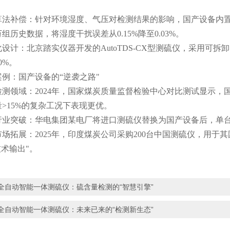
补偿：针对环境湿度、气压对检测结果的影响，国产设备内置A
万组历史数据，将湿度干扰误差从0.15%降至0.03%。
：北京踏实仪器开发的AutoTDS-CX型测硫仪，采用可拆
0%。
：国产设备的“逆袭之路"
领域：2024年，国家煤炭质量监督检验中心对比测试显示，国产
>15%的复杂工况下表现更优。
突破：华电集团某电厂将进口测硫仪替换为国产设备后，单台年节
展：2025年，印度煤炭公司采购200台中国测硫仪，用于其
技术输出"。
全自动智能一体测硫仪：硫含量检测的“智慧引擎”
全自动智能一体测硫仪：未来已来的“检测新生态”