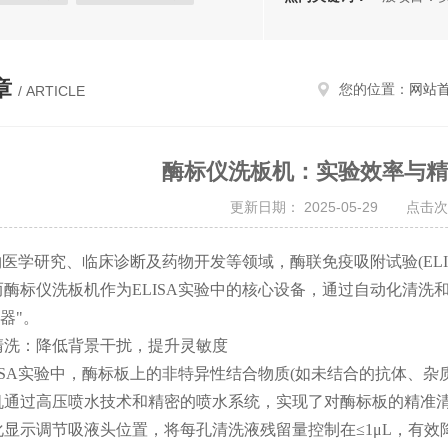
检测
综合肉类检测仪
实验仪器
章
您的位置：
网站
/ ARTICLE
酶标仪洗板机：实验效率与精
更新日期： 2025-05-29 点击次
学研究、临床诊断及药物开发等领域，酶联免疫吸附试验(ELI
而酶标仪洗板机作为ELISA实验中的核心设备，通过自动化清
-器"。
：降低背景干扰，提升灵敏度
SA实验中，酶标板上的非特异性结合物质(如未结合的抗体、杂
机通过高压喷水技术和精密的喷水系统，实现了对酶标板的精准清
化显示调节吸液头位置，将每孔清洗液残留量控制在≤1μL，有