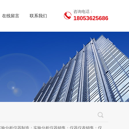
咨询电话：
在线留言
联系我们
18053625686
用设备销售；办公设备销售；办公设备耗材制造；专用设备修理；信息安全设备制造；信息安全设备销售；物联网设备制造；通信设备制造；电子（气）物理设备及其他电子设备制造；技术服务、技术开发、技术咨询、技术交流、技术转让、技术推广；软件开发；光污染治理服务；工程管理服务；电子专用设备制造；教学用模型及教具制造；教学用模型及教具销售；金属材料销售；通讯设备销售；通讯设备修理；五金产品制造；五金产品批发；五金产品零售；五金产品研发；信息咨询服务（不含许可类信息咨询服务）；信息技术咨询服务；物联网设备销售（除依法须经批准的项目外，凭营业执照依法自主开展经营活动）许可项目：房屋建筑和市政基础设施项目工程总承包；互联网平台（依法须经批准的项目，经相关部门批准后方可开展经营活动，具体经营项目以审批结果为准）