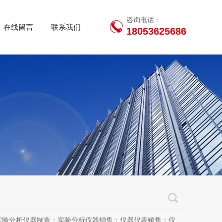
咨询电话：
在线留言
联系我们
18053625686
用设备销售；办公设备销售；办公设备耗材制造；专用设备修理；信息安全设备制造；信息安全设备销售；物联网设备制造；通信设备制造；电子（气）物理设备及其他电子设备制造；技术服务、技术开发、技术咨询、技术交流、技术转让、技术推广；软件开发；光污染治理服务；工程管理服务；电子专用设备制造；教学用模型及教具制造；教学用模型及教具销售；金属材料销售；通讯设备销售；通讯设备修理；五金产品制造；五金产品批发；五金产品零售；五金产品研发；信息咨询服务（不含许可类信息咨询服务）；信息技术咨询服务；物联网设备销售（除依法须经批准的项目外，凭营业执照依法自主开展经营活动）许可项目：房屋建筑和市政基础设施项目工程总承包；互联网平台（依法须经批准的项目，经相关部门批准后方可开展经营活动，具体经营项目以审批结果为准）