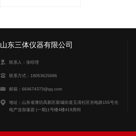
山东三体仪器有限公司
联系人：张经理
联系方式：18053625686
邮箱：664674373@qq.com
地址：山东省潍坊高新区新城街道玉清社区光电路155号光
电产业加速器 (一期)1号楼4楼419房间