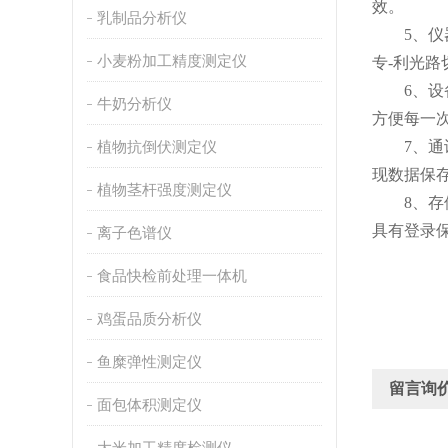
效。
乳制品分析仪
5、仪器光
小麦粉加工精度测定仪
专-利光
6、设备可
牛奶分析仪
方便每一
植物抗倒伏测定仪
7、通讯接
现数据保
植物茎杆强度测定仪
8、存储方
具有登录
离子色谱仪
食品快检前处理一体机
鸡蛋品质分析仪
鱼糜弹性测定仪
留言询
面包体积测定仪
大米加工精度检测仪