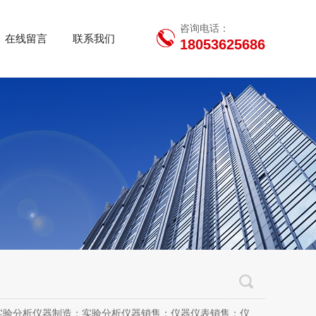
咨询电话：
在线留言
联系我们
18053625686
用设备销售；办公设备销售；办公设备耗材制造；专用设备修理；信息安全设备制造；信息安全设备销售；物联网设备制造；通信设备制造；电子（气）物理设备及其他电子设备制造；技术服务、技术开发、技术咨询、技术交流、技术转让、技术推广；软件开发；光污染治理服务；工程管理服务；电子专用设备制造；教学用模型及教具制造；教学用模型及教具销售；金属材料销售；通讯设备销售；通讯设备修理；五金产品制造；五金产品批发；五金产品零售；五金产品研发；信息咨询服务（不含许可类信息咨询服务）；信息技术咨询服务；物联网设备销售（除依法须经批准的项目外，凭营业执照依法自主开展经营活动）许可项目：房屋建筑和市政基础设施项目工程总承包；互联网平台（依法须经批准的项目，经相关部门批准后方可开展经营活动，具体经营项目以审批结果为准）