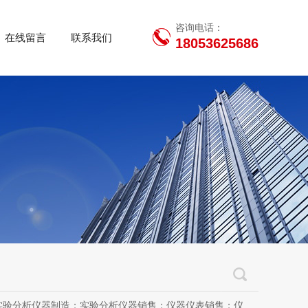
咨询电话：
在线留言
联系我们
18053625686
用设备销售；办公设备销售；办公设备耗材制造；专用设备修理；信息安全设备制造；信息安全设备销售；物联网设备制造；通信设备制造；电子（气）物理设备及其他电子设备制造；技术服务、技术开发、技术咨询、技术交流、技术转让、技术推广；软件开发；光污染治理服务；工程管理服务；电子专用设备制造；教学用模型及教具制造；教学用模型及教具销售；金属材料销售；通讯设备销售；通讯设备修理；五金产品制造；五金产品批发；五金产品零售；五金产品研发；信息咨询服务（不含许可类信息咨询服务）；信息技术咨询服务；物联网设备销售（除依法须经批准的项目外，凭营业执照依法自主开展经营活动）许可项目：房屋建筑和市政基础设施项目工程总承包；互联网平台（依法须经批准的项目，经相关部门批准后方可开展经营活动，具体经营项目以审批结果为准）