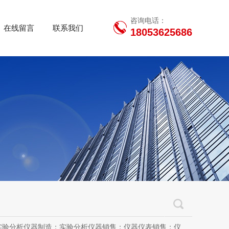
咨询电话：
在线留言
联系我们
18053625686
用设备销售；办公设备销售；办公设备耗材制造；专用设备修理；信息安全设备制造；信息安全设备销售；物联网设备制造；通信设备制造；电子（气）物理设备及其他电子设备制造；技术服务、技术开发、技术咨询、技术交流、技术转让、技术推广；软件开发；光污染治理服务；工程管理服务；电子专用设备制造；教学用模型及教具制造；教学用模型及教具销售；金属材料销售；通讯设备销售；通讯设备修理；五金产品制造；五金产品批发；五金产品零售；五金产品研发；信息咨询服务（不含许可类信息咨询服务）；信息技术咨询服务；物联网设备销售（除依法须经批准的项目外，凭营业执照依法自主开展经营活动）许可项目：房屋建筑和市政基础设施项目工程总承包；互联网平台（依法须经批准的项目，经相关部门批准后方可开展经营活动，具体经营项目以审批结果为准）