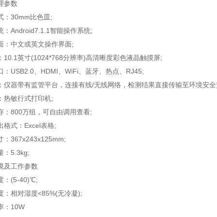
参数
30mm比色皿;
ndroid7.1.1智能操作系统;
中文或英文操作界面;
.1英寸(1024*768分辨率)高清晰度彩色液晶触摸屏;
SB2.0、HDMI、WiFi、蓝牙、热点、RJ45;
器带有监管平台，连接有线/无线网络，检测结果直接传输至环境安全
热敏行式打印机;
800万组，可自由调用查看;
式：Excel表格;
67x243x125mm;
.3kg;
及工作参数
5-40)℃;
相对湿度<85%(无冷凝);
：10W