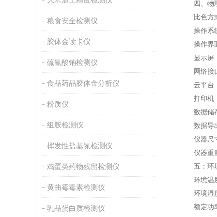
四、物理
比色方式：
粮食安全检测仪
操作系统：A
胶体金读卡仪
操作界面：
显示屏：10
硫氰酸钠检测仪
网络接口：U
食品药品胶体金分析仪
云平台：仪
打印机：
粉质仪
数据储存：
组胺检测仪
数据导出格
仪器尺寸：3
挥发性盐基氮检测仪
仪器重量：5
鸡蛋类药物残留检测仪
五：环境
环境温度：(
黄曲霉毒素检测仪
环境湿度：
额定功率
乳品蛋白质检测仪