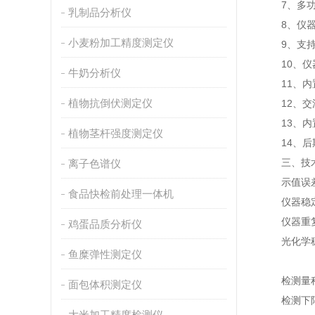
7、多功能
乳制品分析仪
8、仪器可
小麦粉加工精度测定仪
9、支持H
10、仪器
牛奶分析仪
11、内置
植物抗倒伏测定仪
12、交流
13、内置
植物茎杆强度测定仪
14、后期
三、技术
离子色谱仪
示值误差：
食品快检前处理一体机
仪器稳定性
仪器重复性
鸡蛋品质分析仪
光化学稳定性
鱼糜弹性测定仪
检测量程：0
面包体积测定仪
检测下限：0
大米加工精度检测仪