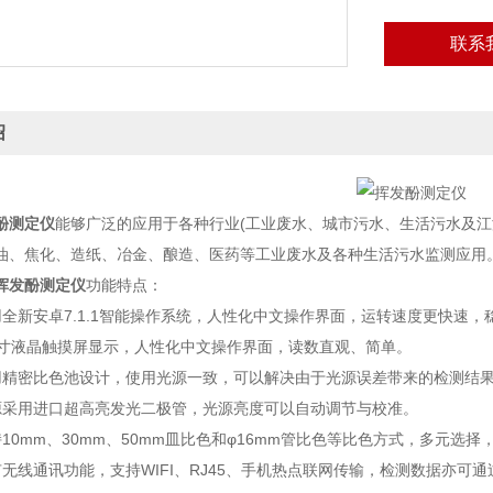
联系
绍
酚测定仪
能够广泛的应用于各种行业(工业废水、城市污水、生活污水及江
油、焦化、造纸、冶金、酿造、医药等工业废水及各种生活污水监测应用
挥发酚测定仪
功能特点：
新安卓7.1.1智能操作系统，人性化中文操作界面，运转速度更快速，
液晶触摸屏显示，人性化中文操作界面，读数直观、简单。
密比色池设计，使用光源一致，可以解决由于光源误差带来的检测结果
用进口超高亮发光二极管，光源亮度可以自动调节与校准。
0mm、30mm、50mm皿比色和φ16mm管比色等比色方式，多元选择
线通讯功能，支持WIFI、RJ45、手机热点联网传输，检测数据亦可通过