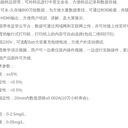
样品管理，可对样品进行中英文命名，方便样品记录和数据存储;
永-久存储800万组数据，为方便大量数据查找，可通过时间检索，并随
DMI输出，方便用户培训、讲解、及大屏展示。
带有监管云平台，数据可通过局域网和互联网上传，亦可对接上传至环
热敏行式打印机，打印纸上的内容可自由选择(包括二维码打印);
220V，可选配6ah大容量充电锂电池，方便户外流动测试;
教学演示视频，用户可一边看仪器内操作视频，一边进行实验操作，更易
产品固件可升级;
参数：
≤±5%;
：<0.5%;
：<0.5%;
：20min内数值漂移≤0.002A(10万小时寿命);
-2.5mg/L;
.05mg/L;