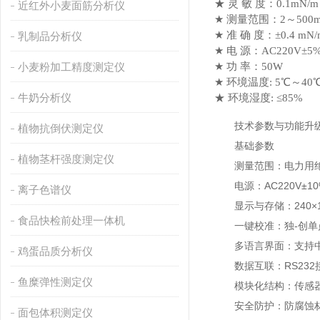
★ 灵 敏 度：0.1mN/m
近红外小麦面筋分析仪
★ 测量范围：2～500m
★ 准 确 度：±0.4 mN/
乳制品分析仪
★ 电 源：AC220V±5% 
小麦粉加工精度测定仪
★ 功 率：50W
★ 环境温度: 5℃～40
牛奶分析仪
★ 环境湿度: ≤85%
技术参数与功能升
植物抗倒伏测定仪
基础参数
植物茎杆强度测定仪
测量范围：电力用绝缘油2
电源：AC220V±1
离子色谱仪
显示与存储：240×1
食品快检前处理一体机
一键校准：独-创单点
多语言界面：支持中
鸡蛋品质分析仪
数据互联：RS232
鱼糜弹性测定仪
模块化结构：传感器
安全防护：防腐蚀材
面包体积测定仪