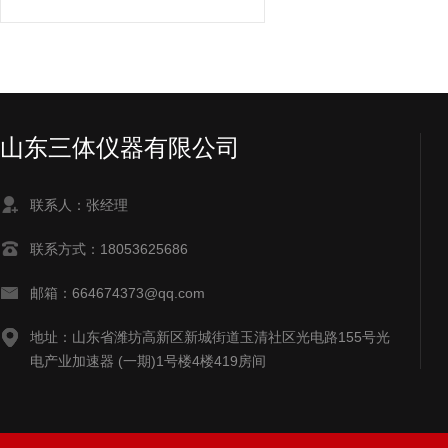
山东三体仪器有限公司
联系人：张经理
联系方式：18053625686
邮箱：664674373@qq.com
地址：山东省潍坊高新区新城街道玉清社区光电路155号光
电产业加速器 (一期)1号楼4楼419房间