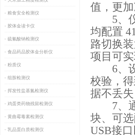
值，更加
粮食安全检测仪
5、仪
胶体金读卡仪
均配置 4
硫氰酸钠检测仪
路切换装
食品药品胶体金分析仪
项目可实
粉质仪
6、设
组胺检测仪
校验，得
据不丢失
挥发性盐基氮检测仪
7、通
鸡蛋类药物残留检测仪
块、可选
黄曲霉毒素检测仪
USB接
乳品蛋白质检测仪