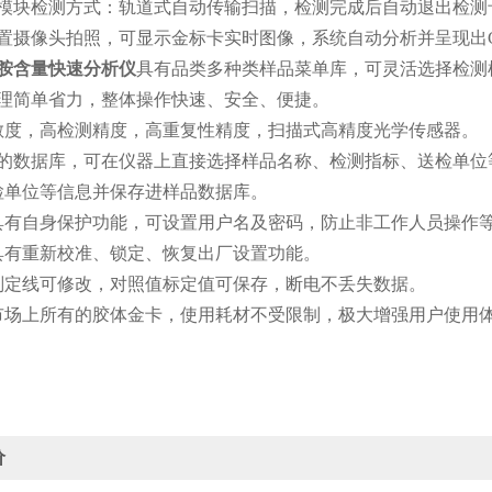
金模块检测方式：轨道式自动传输扫描，检测完成后自动退出检测
内置摄像头拍照，可显示金标卡实时图像，系统自动分析并呈现出
胺含量快速分析仪
具有品类多种类样品菜单库，可灵活选择检测
处理简单省力，整体操作快速、安全、便捷。
灵敏度，高检测精度，高重复性精度，扫描式高精度光学传感器。
置*的数据库，可在仪器上直接选择样品名称、检测指标、送检单
检单位等信息并保存进样品数据库。
器具有自身保护功能，可设置用户名及密码，防止非工作人员操作
器具有重新校准、锁定、恢复出厂设置功能。
果判定线可修改，对照值标定值可保存，断电不丢失数据。
容市场上所有的胶体金卡，使用耗材不受限制，极大增强用户使用
价