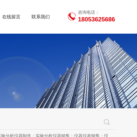
咨询电话：
在线留言
联系我们
18053625686
用设备销售；办公设备销售；办公设备耗材制造；专用设备修理；信息安全设备制造；信息安全设备销售；物联网设备制造；通信设备制造；电子（气）物理设备及其他电子设备制造；技术服务、技术开发、技术咨询、技术交流、技术转让、技术推广；软件开发；光污染治理服务；工程管理服务；电子专用设备制造；教学用模型及教具制造；教学用模型及教具销售；金属材料销售；通讯设备销售；通讯设备修理；五金产品制造；五金产品批发；五金产品零售；五金产品研发；信息咨询服务（不含许可类信息咨询服务）；信息技术咨询服务；物联网设备销售（除依法须经批准的项目外，凭营业执照依法自主开展经营活动）许可项目：房屋建筑和市政基础设施项目工程总承包；互联网平台（依法须经批准的项目，经相关部门批准后方可开展经营活动，具体经营项目以审批结果为准）