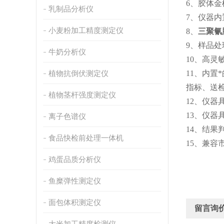
6、胶体
乳制品分析仪
7、仪器
小麦粉加工精度测定仪
8、
三聚氰
9、样品
牛奶分析仪
10、高
植物抗倒伏测定仪
11、内
指标、送
植物茎杆强度测定仪
12、仪
13、仪
离子色谱仪
14、结
食品快检前处理一体机
15、兼
鸡蛋品质分析仪
鱼糜弹性测定仪
面包体积测定仪
留言询
大米加工精度检测仪