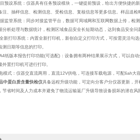
目预设系统：仪器具有任务预设模块，一键提前预设，给出方便快捷的新
备注、抽样信息、检测信息、受检信息、复核信息等更多信息。样品送检
据监管系统：同步对接监管平台，数据可局域网和互联网数据上传，检测
据分析处理与数据统计，检测区域食品安全长短期动态，达到食品安全问
、全新打印系统：内置全新打印机，新创自定义打印方式，可按需灵活勾
检测日期等信息的打印。
、A4纸版本报告打印功能(可选配)：设备拥有两种结果展示方式，可以自动
接外置打印机可进行打印。
模式：仪器交直流两用，直流12V供电，可连接车载电源，可配6ah大
品中蛋白质含量快检仪
具备远程升级功能，可定向分客户分仪器更新，开
，节省时间及人力成本并避免了物流运输返厂升级导致设备损坏的潜在风
价