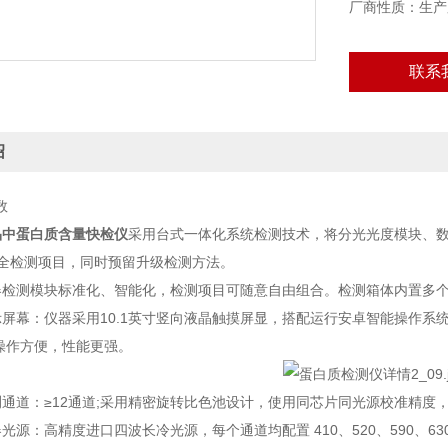
厂商性质：生产
联系
绍
数
品中蛋白质含量快检仪
采用台式一体化系统检测技术，将分光光度模块、
安全检测项目，同时预留升级检测方法。
测模块标准化、智能化，检测项目可随意自由组合。检测箱体内置多个
：仪器采用10.1英寸竖向液晶触摸屏显，搭配运行安卓智能操作系统，主控芯片
z，操作方便，性能更强。
道：≥12通道;采用精密旋转比色池设计，使用同芯片同光源校准精度
源：高精度进口四波长冷光源，每个通道均配置 410、520、590、6