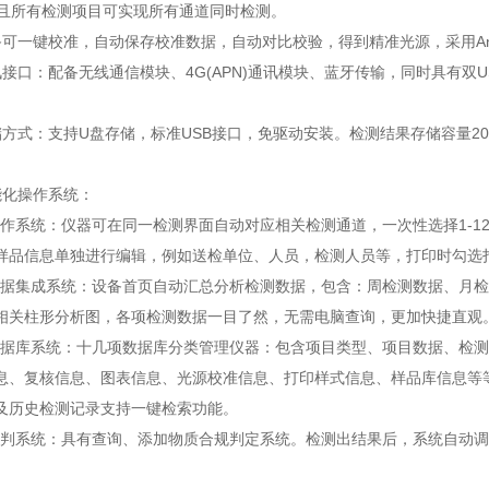
并且所有检测项目可实现所有通道同时检测。
一键校准，自动保存校准数据，自动对比校验，得到精准光源，采用Andr
口：配备无线通信模块、4G(APN)通讯模块、蓝牙传输，同时具有双U
式：支持U盘存储，标准USB接口，免驱动安装。检测结果存储容量20万
化操作系统：
作系统：仪器可在同一检测界面自动对应相关检测通道，一次性选择1-1
样品信息单独进行编辑，例如送检单位、人员，检测人员等，打印时勾选
据集成系统：设备首页自动汇总分析检测数据，包含：周检测数据、月检
相关柱形分析图，各项检测数据一目了然，无需电脑查询，更加快捷直观
据库系统：十几项数据库分类管理仪器：包含项目类型、项目数据、检测
息、复核信息、图表信息、光源校准信息、打印样式信息、样品库信息等
及历史检测记录支持一键检索功能。
判系统：具有查询、添加物质合规判定系统。检测出结果后，系统自动调