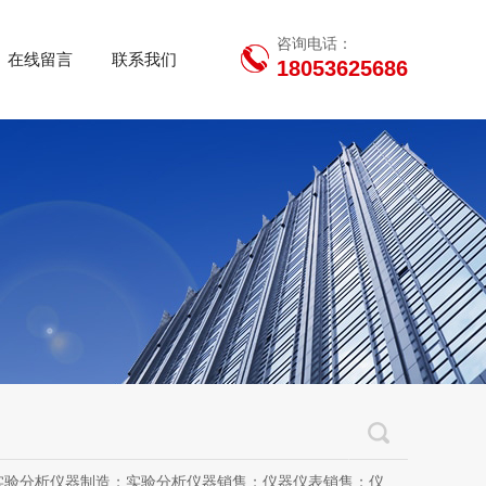
咨询电话：
在线留言
联系我们
18053625686
用设备销售；办公设备销售；办公设备耗材制造；专用设备修理；信息安全设备制造；信息安全设备销售；物联网设备制造；通信设备制造；电子（气）物理设备及其他电子设备制造；技术服务、技术开发、技术咨询、技术交流、技术转让、技术推广；软件开发；光污染治理服务；工程管理服务；电子专用设备制造；教学用模型及教具制造；教学用模型及教具销售；金属材料销售；通讯设备销售；通讯设备修理；五金产品制造；五金产品批发；五金产品零售；五金产品研发；信息咨询服务（不含许可类信息咨询服务）；信息技术咨询服务；物联网设备销售（除依法须经批准的项目外，凭营业执照依法自主开展经营活动）许可项目：房屋建筑和市政基础设施项目工程总承包；互联网平台（依法须经批准的项目，经相关部门批准后方可开展经营活动，具体经营项目以审批结果为准）