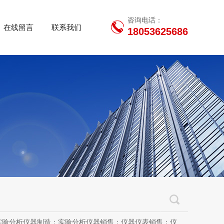
咨询电话：
在线留言
联系我们
18053625686
用设备销售；办公设备销售；办公设备耗材制造；专用设备修理；信息安全设备制造；信息安全设备销售；物联网设备制造；通信设备制造；电子（气）物理设备及其他电子设备制造；技术服务、技术开发、技术咨询、技术交流、技术转让、技术推广；软件开发；光污染治理服务；工程管理服务；电子专用设备制造；教学用模型及教具制造；教学用模型及教具销售；金属材料销售；通讯设备销售；通讯设备修理；五金产品制造；五金产品批发；五金产品零售；五金产品研发；信息咨询服务（不含许可类信息咨询服务）；信息技术咨询服务；物联网设备销售（除依法须经批准的项目外，凭营业执照依法自主开展经营活动）许可项目：房屋建筑和市政基础设施项目工程总承包；互联网平台（依法须经批准的项目，经相关部门批准后方可开展经营活动，具体经营项目以审批结果为准）