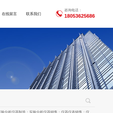
咨询电话：
在线留言
联系我们
18053625686
用设备销售；办公设备销售；办公设备耗材制造；专用设备修理；信息安全设备制造；信息安全设备销售；物联网设备制造；通信设备制造；电子（气）物理设备及其他电子设备制造；技术服务、技术开发、技术咨询、技术交流、技术转让、技术推广；软件开发；光污染治理服务；工程管理服务；电子专用设备制造；教学用模型及教具制造；教学用模型及教具销售；金属材料销售；通讯设备销售；通讯设备修理；五金产品制造；五金产品批发；五金产品零售；五金产品研发；信息咨询服务（不含许可类信息咨询服务）；信息技术咨询服务；物联网设备销售（除依法须经批准的项目外，凭营业执照依法自主开展经营活动）许可项目：房屋建筑和市政基础设施项目工程总承包；互联网平台（依法须经批准的项目，经相关部门批准后方可开展经营活动，具体经营项目以审批结果为准）