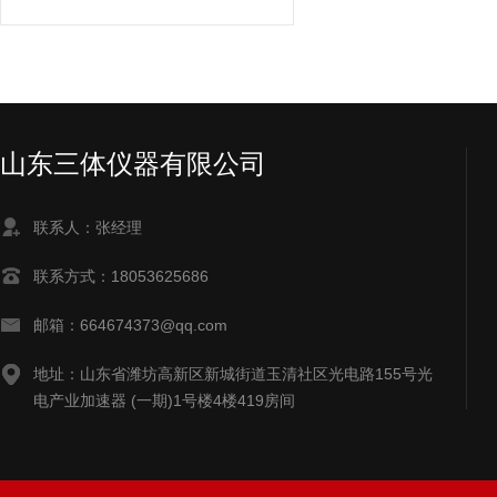
山东三体仪器有限公司
联系人：张经理
联系方式：18053625686
邮箱：664674373@qq.com
地址：山东省潍坊高新区新城街道玉清社区光电路155号光
电产业加速器 (一期)1号楼4楼419房间