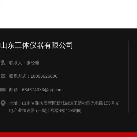
山东三体仪器有限公司
联系人：张经理
联系方式：18053625686
邮箱：664674373@qq.com
地址：山东省潍坊高新区新城街道玉清社区光电路155号光
电产业加速器 (一期)1号楼4楼419房间