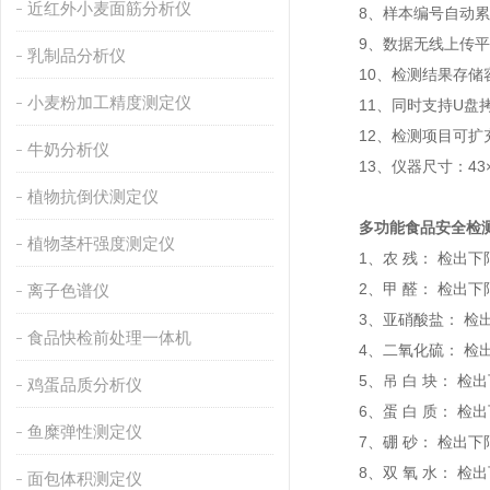
近红外小麦面筋分析仪
8、样本编号自动累
9、数据无线上传平台
乳制品分析仪
10、检测结果存储容
小麦粉加工精度测定仪
11、同时支持U盘拷
12、检测项目可扩
牛奶分析仪
13、仪器尺寸：43×35
植物抗倒伏测定仪
多功能食品安全检
植物茎杆强度测定仪
1、农 残： 检出下限：
2、甲 醛： 检出下限：1
离子色谱仪
3、亚硝酸盐： 检出下限：
食品快检前处理一体机
4、二氧化硫： 检出下限：1m
5、吊 白 块： 检出下限：
鸡蛋品质分析仪
6、蛋 白 质： 检出下
鱼糜弹性测定仪
7、硼 砂： 检出下限：5 
8、双 氧 水： 检出下限：5 m
面包体积测定仪