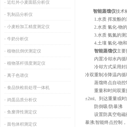
近红外小麦面筋分析仪
智能蒸馏仪
技术
乳制品分析仪
1.水质 挥发酚的测定 
小麦粉加工精度测定仪
2.水质 氰化-物的测定
3.水质 氨氮的测定 蒸
牛奶分析仪
4.土壤 氰化-物和总氰
植物抗倒伏测定仪
智能蒸馏仪
主要
内置冷却水内循
植物茎杆强度测定仪
冷却方式采用封闭
冷双重制冷降温内循
离子色谱仪
蒸馏终点自动控
食品快检前处理一体机
重量和时间双重控
±2ml。到达重量
鸡蛋品质分析仪
防倒吸/防暴沸
鱼糜弹性测定仪
设置防真空电磁阀，
暴沸;智能终点控制
面包体积测定仪