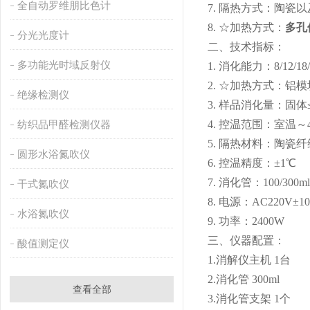
全自动罗维朋比色计
7. 隔热方式：陶瓷
8. ☆加热方式：
多孔
分光光度计
二、技术指标：
多功能光时域反射仪
1. 消化能力：8/12/18
2. ☆加热方式：铝
绝缘检测仪
3. 样品消化量：固体≤6
纺织品甲醛检测仪器
4. 控温范围：室温～4
5. 隔热材料：陶瓷
圆形水浴氮吹仪
6. 控温精度：±1℃
7. 消化管：100/300ml
干式氮吹仪
8. 电源：AC220V±10
水浴氮吹仪
9. 功率：2400W
三、仪器配置：
酸值测定仪
1.消解仪主机 1台
2.消化管 300ml
查看全部
3.消化管支架 1个