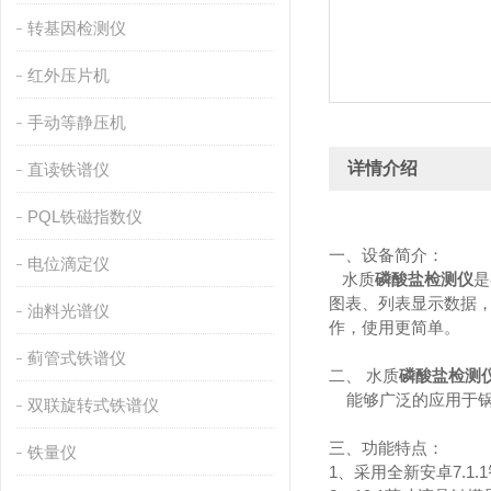
转基因检测仪
红外压片机
手动等静压机
详情介绍
直读铁谱仪
PQL铁磁指数仪
一、设备简介：
电位滴定仪
水质
磷酸盐检测仪
是
图表、列表显示数据，
油料光谱仪
作，使用更简单。
蓟管式铁谱仪
二、
水质
磷酸盐检测
能够广泛的应用于锅
双联旋转式铁谱仪
三、功能特点：
铁量仪
1、采用全新安卓7.