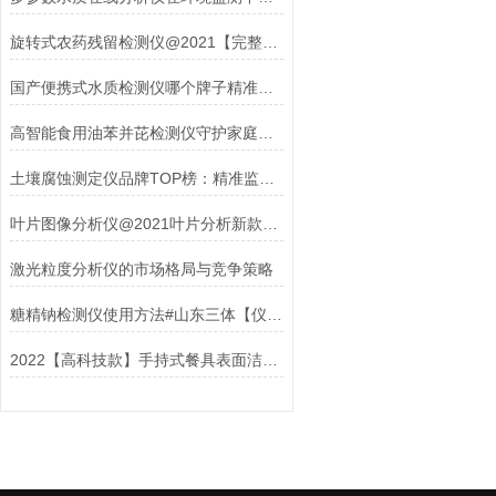
旋转式农药残留检测仪@2021【完整版】@旋转式农药残留检测仪重磅上市
国产便携式水质检测仪哪个牌子精准又耐用，推荐三体宏科ST-SS11
高智能食用油苯并芘检测仪守护家庭健康
土壤腐蚀测定仪品牌TOP榜：精准监测，守护地下工程安全
叶片图像分析仪@2021叶片分析新款设备@叶片图像分析仪
激光粒度分析仪的市场格局与竞争策略
糖精钠检测仪使用方法#山东三体【仪器厂家直销】
2022【高科技款】手持式餐具表面洁净度快速检测仪多少钱一台？