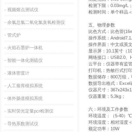
检测下限：0.03mg/L
视频熔点测试仪
检测时间：单个样品＜1
余氯总氯二氧化氯臭氧检测仪
五、物理参数
比色方式：比色管(16
管式炉
操作系统：Android7
操作界面：中文或英
火焰石墨炉一体机
显示屏：10.1英寸（
网络接口：USB2.0、
智能一体化测硫仪
云平台：仪器带有监
打印机：热敏行式打
液体密度计
数据储存：800万组
数据导出格式：Exce
人工瘤胃模拟系统
仪器尺寸：367x243x
仪器重量：5.3kg；
体外肠道模拟系统
六：环境及工作参数
实时荧光定量pcr检测仪
环境温度：（5-40）
环境湿度：相对湿度＜
导热系数测试仪
额定功率：10W