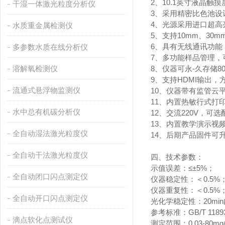
2、10.1英寸液晶
干湿一体激光粒度分析仪
3、采用精密比色池
4、光源采用进口超
水质重金属检测仪
5、支持10mm、3
6、具有无线通讯功能
多参数水质在线分析仪
7、多功能样品管理
溶解氧检测仪
8、仪器可永-久存储
9、支持HDMI输出
流通式悬浮物监测仪
10、仪器带有监管
11、内置热敏行式
水中总有机碳分析仪
12、交流220V，可
13、内置教学演示视
全自动湿法激光粒度仪
14、后期产品固件可
全自动干法激光粒度仪
四、技术参数：
示值误差：≤±5%；
全自动闭口闪点测定仪
仪器稳定性：＜0.5%
仪器重复性：＜0.5%
全自动开口闪点测定仪
光化学稳定性：20min
参考标准：GB/T 1189
滴点软化点测试仪
测定范围：0.03-80