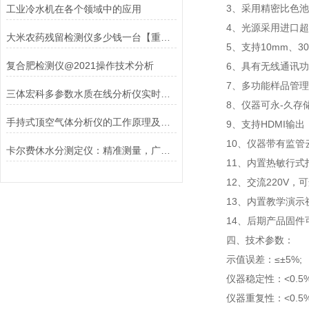
3、采用精密比色池设
工业冷水机在各个领域中的应用
4、光源采用进口超高
大米农药残留检测仪多少钱一台【重点】@新款大米农药残留检测仪上市
5、支持10mm、30
复合肥检测仪@2021操作技术分析
6、具有无线通讯功能，
7、多功能样品管理，
三体宏科多参数水质在线分析仪实时监测应用全解析
8、仪器可永-久存储
手持式顶空气体分析仪的工作原理及其应用介绍
9、支持HDMI输出
10、仪器带有监管云
卡尔费休水分测定仪：精准测量，广泛应用的水分分析利器
11、内置热敏行式打
12、交流220V，可
13、内置教学演示视
14、后期产品固件
四、技术参数：
示值误差：≤±5%;
仪器稳定性：<0.5%
仪器重复性：<0.5%