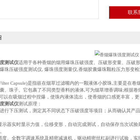
联系
绍
度测试仪
适用于各种香烟的烟用爆珠压破强度、压破形变量、压破形
爆珠压破强度测试仪, 爆珠强度测量仪,香烟胶囊爆珠颗粒压力形变检
Filter Capsule)是指嵌在烟草过滤嘴内的一颗液体小胶珠,主要
囊、珠子。它包裹了不同类型香料的液体,可为烟草增香调味;根据卷烟粗
可以在吸烟过程中捏爆，使珠内液体流出，使香烟的口感更丰富，更
度测试仪
测试原理：
进行下压测试，测定其不同状态下压破强度等项目；从而确认其产品
显示器实时显示力值，位移变形，自动完成测试，自动保存当次试验
。
精度、全数字调速系统及精密减速机，驱动精密丝杠副进行试验，实