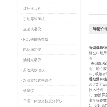
红外压片机
手动等静压机
详情介
直读铁谱仪
PQL铁磁指数仪
香烟爆珠强
电位滴定仪
机也叫烟用
等
油料光谱仪
香烟爆珠(
丸、脆性胶
蓟管式铁谱仪
m，吸烟者
香烟爆珠强
双联旋转式铁谱仪
通过对产品
技术特点：
铁量仪
1、触摸屏
变形等参数
干湿一体激光粒度分析仪
2、采用高