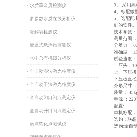
3、 采用
水质重金属检测仪
4、标配微
多参数水质在线分析仪
5、选配配
到的软件。
溶解氧检测仪
技术参数：
测量范围 ：5
流通式悬浮物监测仪
分辨力 ：0.
准确度 ：±0
水中总有机碳分析仪
试验速度： (1
上压头：1
全自动湿法激光粒度仪
上、下压板平
下压板直径 
全自动干法激光粒度仪
外形尺寸 ：4
质量： 45k
全自动闭口闪点测定仪
电源 ：220V
配置:
全自动开口闪点测定仪
单机标配：
选购：联想
滴点软化点测试仪
选购:全自
视频熔点测试仪