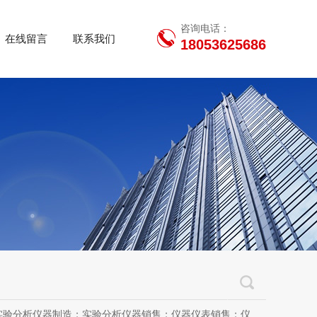
咨询电话：
在线留言
联系我们
18053625686
用设备销售；办公设备销售；办公设备耗材制造；专用设备修理；信息安全设备制造；信息安全设备销售；物联网设备制造；通信设备制造；电子（气）物理设备及其他电子设备制造；技术服务、技术开发、技术咨询、技术交流、技术转让、技术推广；软件开发；光污染治理服务；工程管理服务；电子专用设备制造；教学用模型及教具制造；教学用模型及教具销售；金属材料销售；通讯设备销售；通讯设备修理；五金产品制造；五金产品批发；五金产品零售；五金产品研发；信息咨询服务（不含许可类信息咨询服务）；信息技术咨询服务；物联网设备销售（除依法须经批准的项目外，凭营业执照依法自主开展经营活动）许可项目：房屋建筑和市政基础设施项目工程总承包；互联网平台（依法须经批准的项目，经相关部门批准后方可开展经营活动，具体经营项目以审批结果为准）