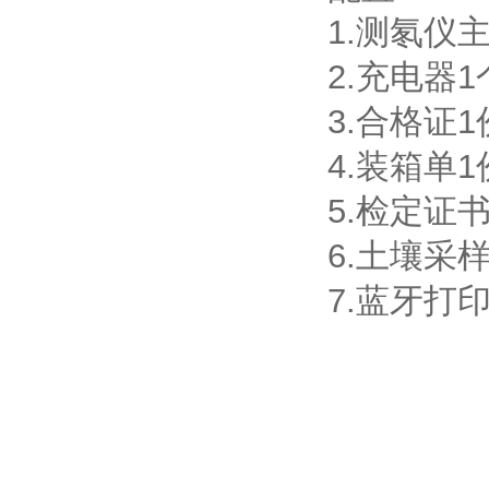
1.测氡仪
2.充电器1
3.合格证1
4.装箱单1
5.检定证
6.土壤采
7.蓝牙打