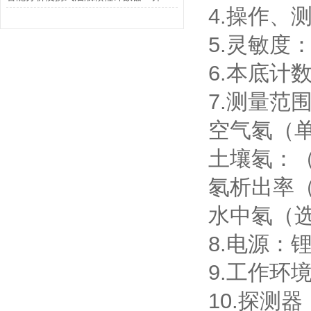
4.操作、
5.灵敏度：≥ 
6.本底计数
7.测量范
空气氡（单次
土壤氡：（30
氡析出率（选
水中氡（选装
8.电源：
9.工作环境
10.探测