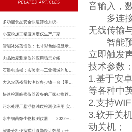
RELATED ARTICLES
音输入，数
多连接模式
多功能食品安全快速筛检系统-
无线传输
小麦粉加工精度测定仪生产厂家
智能预警功
智能冰浴蒸馏仪：七寸彩色触摸显示屏带来的操作便捷性
立即触发
肉品嫩度测定仪的应用场景介绍
技术参数
石墨电热板：实验室与工业领域的加热新星
1.基于
大米农药残留检测仪多少钱一台【重点】@新款大米农药残留检测仪上市
等各种中
快速检测蜂蜜仪器设备的厂家@推荐山东三体
2.支持W
污水处理厂悬浮物浊度检测仪应用 实时监测达标排放
3.软开
水中细菌微生物检测仪器——2022三体仪器水中微生物快速检测
动关机；
智能分析便携式油液颗粒计数器：开启工业检测新时代