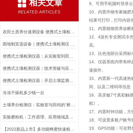
相关文章
9、可用手机随时登录
10、内置作物专家施
RELATED ARTICLES
结果可打印，打印内容
11、内置植物营养诊
农田土质养分速测设备 便携式土壤检测仪选型指南
12、4波长专业测试
因地制宜选设备｜便携式土壤检测仪 2026 选购攻略
高。
13、比色池部分采用
便携式土壤检测仪器：从实验室到田间的科技桥梁
14、仪器系统内带有
便携式土壤检测仪器：技术突破与应用实践
速操作。
15、内置新一代高速热
便携式土壤检测仪器：开启土壤监测新时代
间、以及二维码等信息
冷冻干燥机多少钱一台
16、高灵敏7寸真彩
权》。
土壤养分检测仪：实验室与田间的“桥梁工具”
17、内置时钟功能，
实验磨粉机：工作原理、应用领域及其重要地位
18、可设置多账户账
19、GPS功能：可在
【2022新品上市】多功能蜂蜜快速检测仪器@多功能蜂蜜快速检测仪器