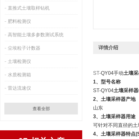
直推式土壤取样钻机
肥料检测仪
高智能土壤多参数测试系统
详情介绍
尘埃粒子计数器
土壤检测仪
ST-
QY04手动
土壤采
水质检测箱
1、型号名称
雷达流速仪
ST-QY04
土壤采样器
2
、
土壤采样器
产地
山东
查看全部
3
、
土壤采样器
用途
可针对不同直径的土
4
、
土壤采样器
特点(