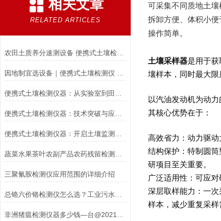
相关文章
可采集不同质地土壤
拆卸方便、体积小便
RELATED ARTICLES
操作简单。
农田土质养分速测设备 便携式土壤检测仪选型指南
土壤采样器
是用于获
因地制宜选设备｜便携式土壤检测仪 2026 选购攻略
壤样本，同时最大限
便携式土壤检测仪器：从实验室到田间的科技桥梁
以汽油发动机为动力
其核心优势在于：
便携式土壤检测仪器：技术突破与应用实践
便携式土壤检测仪器：开启土壤监测新时代
高效省力
：动力驱动
结构保护
：特制圆筒
蔬菜水果茶叶农副产品农药残留检测仪购买渠道与选购全攻略
研项目至关重要。
三聚氰胺检测仪应用范围的详细介绍
广泛适用性
：可应对
深层取样能力
：一次
总铬六价铬检测仪怎么选？工业污水地表水两用优选山东三体仪器
样本，减少重复采样
非洲猪瘟检测仪器多少钱—台@2021实验室猪瘟检测设备报价