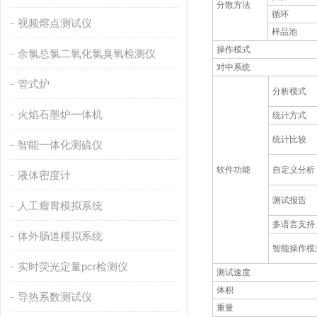
分散方法
循环
视频熔点测试仪
样品池
操作模式
余氯总氯二氧化氯臭氧检测仪
对中系统
管式炉
分析模式
火焰石墨炉一体机
统计方式
统计比较
智能一体化测硫仪
软件功能
自定义分析
液体密度计
测试报告
人工瘤胃模拟系统
多语言支持
体外肠道模拟系统
智能操作模
实时荧光定量pcr检测仪
测试速度
体积
导热系数测试仪
重量