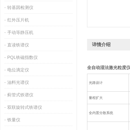
转基因检测仪
红外压片机
手动等静压机
详情介绍
直读铁谱仪
PQL铁磁指数仪
全自动湿法激光粒度
电位滴定仪
油料光谱仪
光路设计
蓟管式铁谱仪
量程扩大
双联旋转式铁谱仪
全内置分散系统
铁量仪