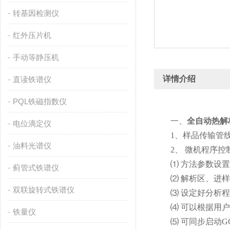
转基因检测仪
红外压片机
手动等静压机
详情介绍
直读铁谱仪
PQL铁磁指数仪
一、
全自动热解
电位滴定仪
1、样品传输管线全
油料光谱仪
2、 微机程序控
⑴ 方法参数设置、
蓟管式铁谱仪
⑵ 解析区、进样阀
双联旋转式铁谱仪
⑶ 设定好分析程序
⑷ 可以根据用户需
铁量仪
⑸ 可同步启动GC