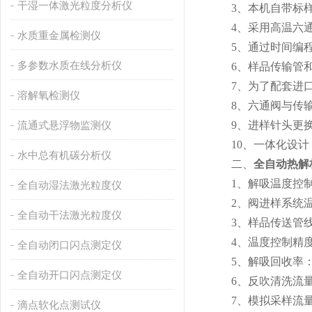
干湿一体激光粒度分析仪
3、本机自带标样模
4、采用高温六通阀
水质重金属检测仪
5、通过时间编程，
多参数水质在线分析仪
6、样品传输管和进
7、为了配套进口气
溶解氧检测仪
8、六通阀与传输管
流通式悬浮物监测仪
9、进样针头更换方
10、一体化设计，
水中总有机碳分析仪
二、
全自动热解
1、解吸温度控制范
全自动湿法激光粒度仪
2、阀进样系统温度
全自动干法激光粒度仪
3、样品传送管线温
4、温度控制精度：< 
全自动闭口闪点测定仪
5、解吸回收率：>9
全自动开口闪点测定仪
6、反吹清洗流量：0～5
7、模拟采样流量：0～
滴点软化点测试仪