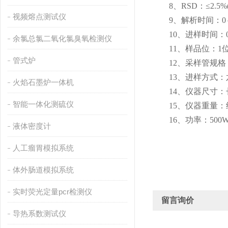
8、RSD：≤2.5%(0
视频熔点测试仪
9、解析时间：0～6
10、进样时间：0～6
余氯总氯二氧化氯臭氧检测仪
11、样品位：1位
管式炉
12、采样管规格：直径
13、进样方式：六
火焰石墨炉一体机
14、仪器尺寸：长×宽×
智能一体化测硫仪
15、仪器重量：约1
16、功率：500
液体密度计
人工瘤胃模拟系统
体外肠道模拟系统
实时荧光定量pcr检测仪
留言询价
导热系数测试仪