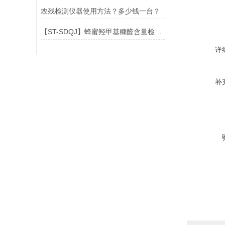
农残检测仪器使用方法？多少钱一台？
【ST-SDQJ】蜂蜜羟甲基糠醛含量检测仪@三体仪器#2023已更新#
详
补