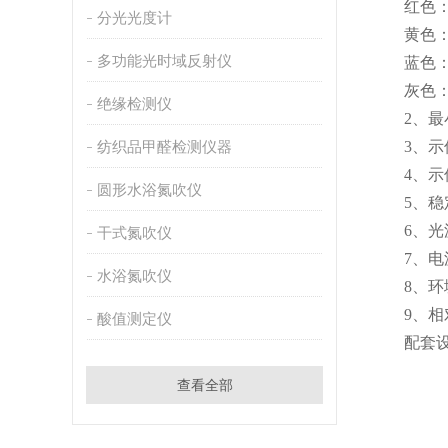
红色：0.
分光光度计
黄色：0.
多功能光时域反射仪
蓝色：0.
灰色：0.
绝缘检测仪
2、最小示
纺织品甲醛检测仪器
3、示值误
4、示值重
圆形水浴氮吹仪
5、稳定性：
6、光源：
干式氮吹仪
7、电源：A
水浴氮吹仪
8、环境温度：
9、相对湿
酸值测定仪
配套设备
查看全部