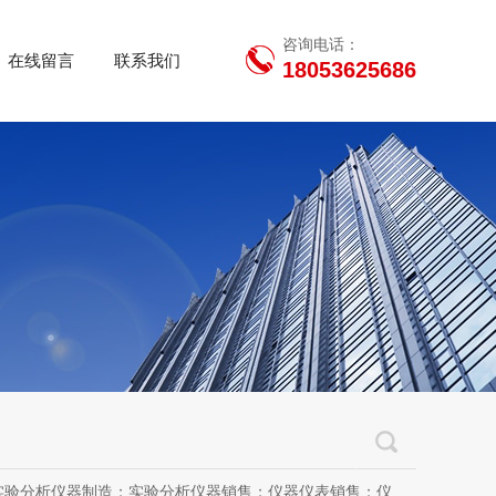
咨询电话：
在线留言
联系我们
18053625686
用设备销售；办公设备销售；办公设备耗材制造；专用设备修理；信息安全设备制造；信息安全设备销售；物联网设备制造；通信设备制造；电子（气）物理设备及其他电子设备制造；技术服务、技术开发、技术咨询、技术交流、技术转让、技术推广；软件开发；光污染治理服务；工程管理服务；电子专用设备制造；教学用模型及教具制造；教学用模型及教具销售；金属材料销售；通讯设备销售；通讯设备修理；五金产品制造；五金产品批发；五金产品零售；五金产品研发；信息咨询服务（不含许可类信息咨询服务）；信息技术咨询服务；物联网设备销售（除依法须经批准的项目外，凭营业执照依法自主开展经营活动）许可项目：房屋建筑和市政基础设施项目工程总承包；互联网平台（依法须经批准的项目，经相关部门批准后方可开展经营活动，具体经营项目以审批结果为准）