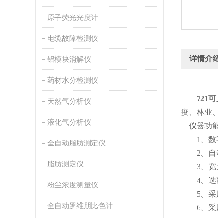
原子荧光光度计
电缆故障检测仪
详情介
铝模块消解仪
药材水分检测仪
721
天然气分析仪
疫、林业
液化气分析仪
仪器功
1、数字
全自动脂肪测定仪
2、自动
脂肪测定仪
3、宽大的
4、选配
粉尘浓度测量仪
5、采用
全自动罗维朋比色计
6、采用