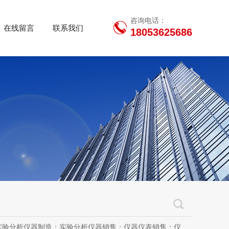
咨询电话：
在线留言
联系我们
18053625686
用设备销售；办公设备销售；办公设备耗材制造；专用设备修理；信息安全设备制造；信息安全设备销售；物联网设备制造；通信设备制造；电子（气）物理设备及其他电子设备制造；技术服务、技术开发、技术咨询、技术交流、技术转让、技术推广；软件开发；光污染治理服务；工程管理服务；电子专用设备制造；教学用模型及教具制造；教学用模型及教具销售；金属材料销售；通讯设备销售；通讯设备修理；五金产品制造；五金产品批发；五金产品零售；五金产品研发；信息咨询服务（不含许可类信息咨询服务）；信息技术咨询服务；物联网设备销售（除依法须经批准的项目外，凭营业执照依法自主开展经营活动）许可项目：房屋建筑和市政基础设施项目工程总承包；互联网平台（依法须经批准的项目，经相关部门批准后方可开展经营活动，具体经营项目以审批结果为准）