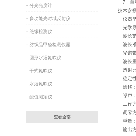
7、自动
分光光度计
技术参
多功能光时域反射仪
仪器型
光学系统：
绝缘检测仪
波长范围：
纺织品甲醛检测仪器
波长准确
光谱带宽
圆形水浴氮吹仪
波长重复
透射比准
干式氮吹仪
稳定性：±0
水浴氮吹仪
漂移：≤0
噪声：≤0
酸值测定仪
工作方式：
调零方
查看全部
重量：8
输出方