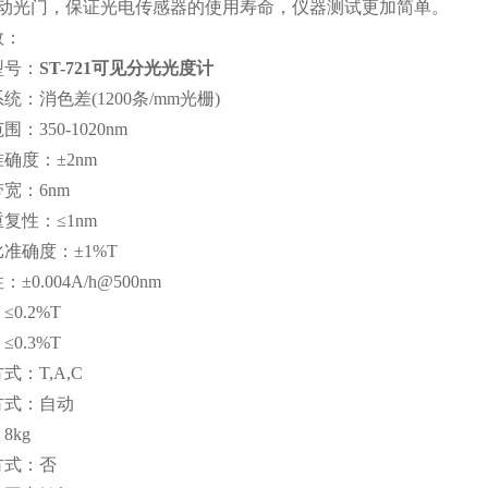
光门，保证光电传感器的使用寿命，仪器测试更加简单。
数：
号：
ST-721
可见分光光度计
消色差(1200条/mm光栅)
350-1020nm
度：±2nm
：6nm
性：≤1nm
确度：±1%T
.004A/h@500nm
.2%T
.3%T
T,A,C
式：自动
kg
式：否