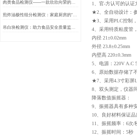
肉类食品检测仪——一款欣欣向荣的食品安全检测仪@2023已更新
1、官-方认可的认证方法
★2、全自动设计：
煎炸油极性组分检测仪：家庭厨房的“健康守护者”
★3、采用PLC控
吊白块检测仪：助力食品安全质量监督检验
4、采用特质粘度管
内径 21±0.02mm
外径 23.8±0.25mm
内壁高 220±0.3mm
5、电源：220V A.C 5
6、原始数据存储了不
★7、采用4.3寸彩屏
8、双头测定，仪器
降落数值振摇器：
9、振摇器具有多种
10、良好材料保证
11、振摇频率：6次/
12、振摇时间：5秒