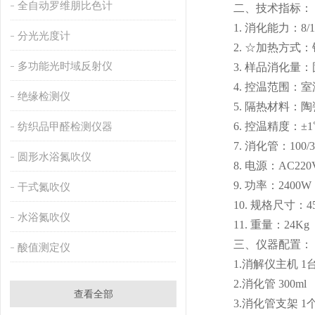
全自动罗维朋比色计
二、技术指标：
1. 消化能力：8/12/1
分光光度计
2. ☆加热方式：
多功能光时域反射仪
3. 样品消化量：固体
4. 控温范围：室温
绝缘检测仪
5. 隔热材料：陶
纺织品甲醛检测仪器
6. 控温精度：±1
7. 消化管：100/30
圆形水浴氮吹仪
8. 电源：AC220V±
9. 功率：2400W
干式氮吹仪
10. 规格尺寸：455*
水浴氮吹仪
11. 重量：24Kg
三、仪器配置：
酸值测定仪
1.消解仪主机 1
2.消化管 300ml
查看全部
3.消化管支架 1