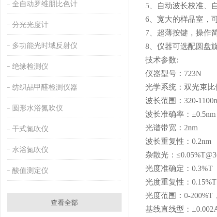
全自动罗维朋比色计
5、自动波长校准、
6、宽大的样品室，可
分光光度计
7、超薄按键，操作
多功能光时域反射仪
8、仪器可选配圆盘
技术参数:
绝缘检测仪
仪器型号：723N
纺织品甲醛检测仪器
光学系统：双光束比
波长范围：320-1100
圆形水浴氮吹仪
波长准确率：±0.5nm
光谱带宽：2nm
干式氮吹仪
波长重复性：0.2nm
水浴氮吹仪
杂散光：≤0.05%T@3
光度准确定：0.3%T
酸值测定仪
光度重复性：0.15%T
光度范围：0-200%T，
查看全部
基线直线型：±0.002