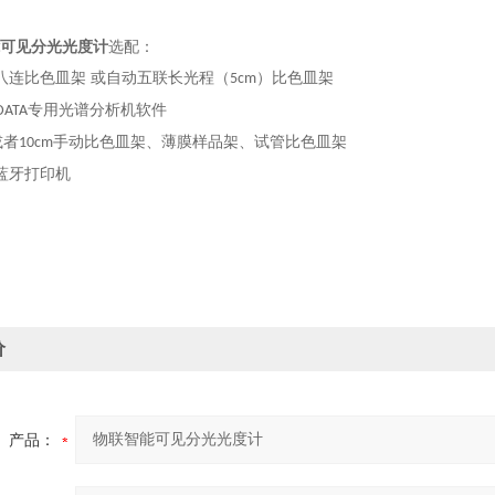
可见分光光度计
选配：
连比色皿架 或自动五联长光程（
）比色皿架
5cm
专用光谱分析机软件
DATA
或者
手动比色皿架、薄膜样品架、试管比色皿架
10cm
蓝牙打印机
价
产品：