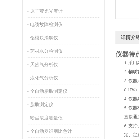
原子荧光光度计
电缆故障检测仪
详情介
铝模块消解仪
药材水分检测仪
仪器特
采用
1.
天然气分析仪
物联
2.
液化气分析仪
仪器
3.
0.1T%
全自动脂肪测定仪
仪器
4.
脂肪测定仪
仪器
5.
直接通
粉尘浓度测量仪
支持
6.
全自动罗维朋比色计
定、定