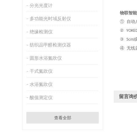
分光光度计
物联智能
多功能光时域反射仪
① 自动八
②
YOKE
绝缘检测仪
③
5cm
纺织品甲醛检测仪器
④ 无线
圆形水浴氮吹仪
干式氮吹仪
水浴氮吹仪
留言询
酸值测定仪
查看全部