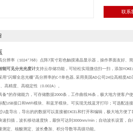
联系
绍
点
高分辨率（
）点阵
英寸彩色触摸液晶显示器，操作界面友好、
1024*768
7
智能可见分光光度计
支持云存储功能，可轻松实现微信扫一扫，添加
YOKE
采用
“闪耀全息光栅"高分辨率的
单色器
采用美国
公司
位高精度
C-T
,
AD
24
AD
）、高精度、高稳定性（
）。
0.002A
具备*的存储能力，可存储数据
条，工作曲线
条，极大地方便客户
2000
96
标配
接口和
模块、和蓝牙模块。可实现无线蓝牙打印；可选配连
USB
WIFI
过
盘导出，导出的的数据可以直接被
和打开和编辑，极大地方便了
U
EXCEL
快速扫描，波长移动速度快，最快可达到
；自动波长设置，自
3000nm/min
量测定、核酸测定、波长叠加、积分导数等高级功能。