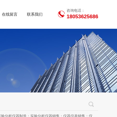
咨询电话：
在线留言
联系我们
18053625686
用设备销售；办公设备销售；办公设备耗材制造；专用设备修理；信息安全设备制造；信息安全设备销售；物联网设备制造；通信设备制造；电子（气）物理设备及其他电子设备制造；技术服务、技术开发、技术咨询、技术交流、技术转让、技术推广；软件开发；光污染治理服务；工程管理服务；电子专用设备制造；教学用模型及教具制造；教学用模型及教具销售；金属材料销售；通讯设备销售；通讯设备修理；五金产品制造；五金产品批发；五金产品零售；五金产品研发；信息咨询服务（不含许可类信息咨询服务）；信息技术咨询服务；物联网设备销售（除依法须经批准的项目外，凭营业执照依法自主开展经营活动）许可项目：房屋建筑和市政基础设施项目工程总承包；互联网平台（依法须经批准的项目，经相关部门批准后方可开展经营活动，具体经营项目以审批结果为准）