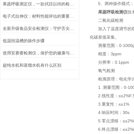
5、两种操作模式：即
果蔬呼吸测定仪，一款拭目以待的检测仪器#2022已更新
果蔬呼吸检测仪
技
电子式拉伸仪：材料性能评估的重要工具
二氧化碳检测
全新升级食品安全检测仪：守护舌尖安全新防线
加入了温度调节的双波
化碳差值采集。
低温恒温槽的操作步骤
测量范围：0-1000ppm /0
使用安赛蜜检测仪，保护您的健康与环境
精度：3ppm
分辨率：0.1ppm
超纯水机和蒸馏水机有什么区别
氧气检测
检测原理：电化学
1. 测量范围：0-10
2.线性度：≤±2%F.
3.重复性：≤±1%
4.响应时间：30s
5.零点漂移：≤±2%F.
6.终点漂移：≤±2%F.