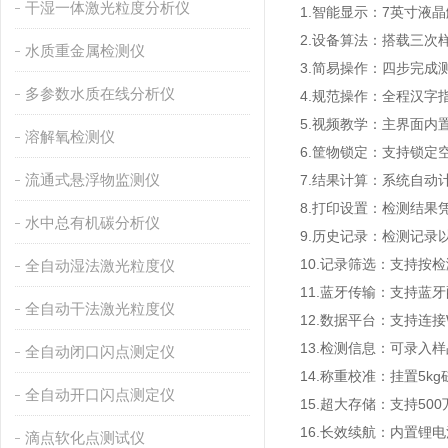
干湿一体激光粒度分析仪
1.智能显示：7英寸液
2.设备算法：搭载三次
水质重金属检测仪
3.简易操作：四步完成
多参数水质在线分析仪
4.规范操作：全程汉
5.视频教学：主界面
溶解氧检测仪
6.筐物锁定：支持锁
流通式悬浮物监测仪
7.结果计算：系统自
8.打印设置：检测结
水中总有机碳分析仪
9.历史记录：检测记
10.记录筛选：支持按
全自动湿法激光粒度仪
11.蓝牙传输：支持蓝
全自动干法激光粒度仪
12.数据平台：支持连
13.检测信息：可录入
全自动闭口闪点测定仪
14.称重校准：挂置5
全自动开口闪点测定仪
15.超大存储：支持5
16.长效续航：内置锂
滴点软化点测试仪