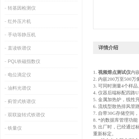
转基因检测仪
红外压片机
手动等静压机
详情介绍
直读铁谱仪
PQL铁磁指数仪
1.
视频熔点测试仪
内嵌
电位滴定仪
2. 内嵌200万至5
3. 可同时测量4个样品
油料光谱仪
4. 仪器后端标配四
5. 金属加热炉，线性升
蓟管式铁谱仪
6. 流线型散热排风
7. 自带30G存储
双联旋转式铁谱仪
8. *的数据库管理
9. 出厂时，已经通
铁量仪
重新标定。