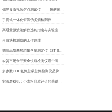
偏光显微视频熔点测试仪 —— 破解传统熔点测试痛点，赋能多行业精准分析
手提式一体化假酒伪劣酒检测仪
高通量微波消解仪选购指南与实验室维护秘籍
吊白块检测仪的工作原理
调味品氨基酸态氮含量测定仪【ST-SDJY】@三体仪器
农贸市场食品安全快速检测仪哪个牌子靠谱？三体宏科值得信赖
多参数COD氨氮总磷总氮检测仪品牌深度测评：精度、速度、稳定性全对比
实验磨粉机：小麦粉品质评价的关键工具