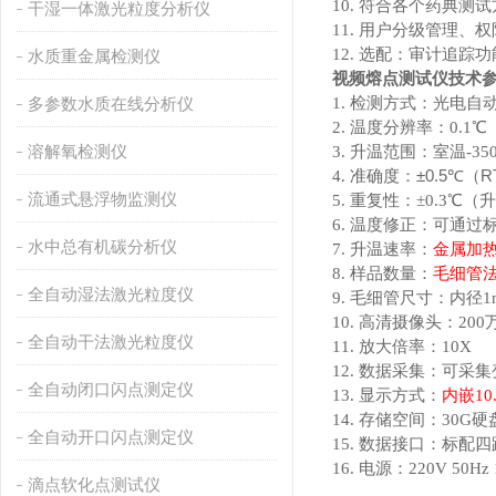
10. 符合各个药典测
干湿一体激光粒度分析仪
11. 用户分级管理、
12. 选配：审计追踪功
水质重金属检测仪
视频熔点测试仪
技术
多参数水质在线分析仪
1. 检测方式：光电自
2. 温度分辨率：0.1℃
溶解氧检测仪
3. 升温范围：室温-35
±0.5℃（R
4. 准确度：
流通式悬浮物监测仪
5. 重复性：±0.3℃（升
6. 温度修正：可通
水中总有机碳分析仪
7. 升温速率：
金属加热炉
8. 样品数量：
毛细管法
全自动湿法激光粒度仪
9. 毛细管尺寸：内径1m
10. 高清摄像头：20
全自动干法激光粒度仪
11. 放大倍率：10X
12. 数据采集：可
全自动闭口闪点测定仪
13. 显示方式：
内嵌1
14. 存储空间：30G
全自动开口闪点测定仪
15. 数据接口：标配四
16. 电源：220V 50Hz
滴点软化点测试仪