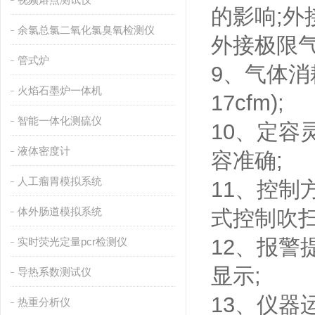
的影响;外接
余氯总氯二氧化氯臭氧检测仪
外接极限气体
管式炉
9、气体消耗
火焰石墨炉一体机
17cfm);
智能一体化测硫仪
10、定
液体密度计
容准确;
人工瘤胃模拟系统
11、控制
体外肠道模拟系统
式控制吹扫
12、报
实时荧光定量pcr检测仪
显示;
导热系数测试仪
13、仪
热重分析仪