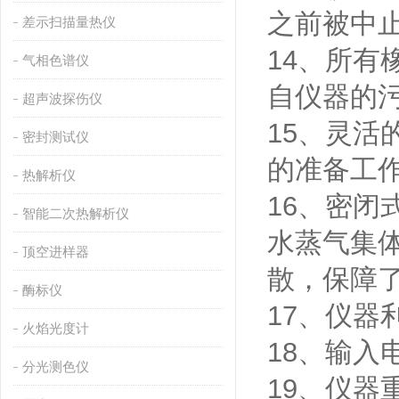
之前被中
差示扫描量热仪
14、所
气相色谱仪
自仪器的污
超声波探伤仪
15、灵活
密封测试仪
的准备工
热解析仪
16、密
智能二次热解析仪
水蒸气集
顶空进样器
散，保障
酶标仪
17、仪器
火焰光度计
18、输入电
分光测色仪
19、仪器重