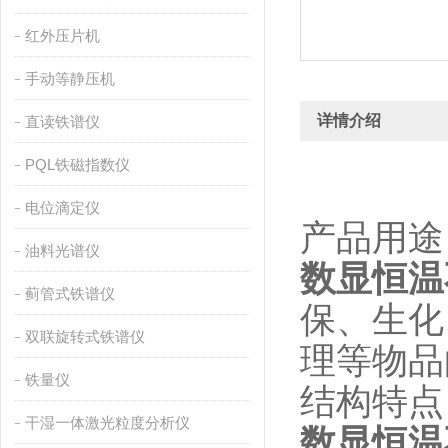
红外压片机
手动等静压机
详情介绍
直读铁谱仪
PQL铁磁指数仪
电位滴定仪
产品用途
油料光谱仪
数显恒温
蓟管式铁谱仪
保、生化
双联旋转式铁谱仪
理等物品
铁量仪
结构特点
干湿一体激光粒度分析仪
数显恒温