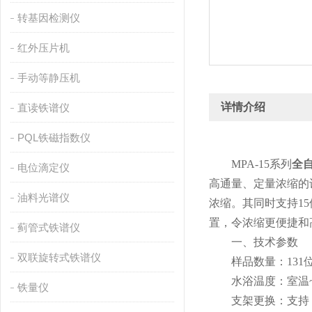
转基因检测仪
红外压片机
手动等静压机
详情介绍
直读铁谱仪
PQL铁磁指数仪
MPA-15系列
全
电位滴定仪
高通量、定量浓缩的
油料光谱仪
浓缩。其同时支持1
置，令浓缩更便捷和
蓟管式铁谱仪
一、技术参数
双联旋转式铁谱仪
样品数量：131位 (15ml
水浴温度：室温~
铁量仪
支架更换：支持