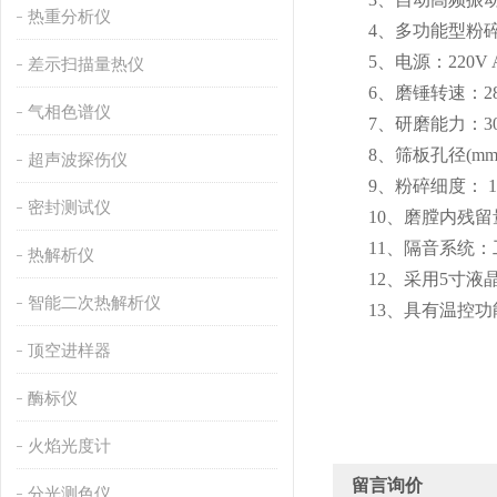
热重分析仪
4、多功能型粉碎
5、电源：220V AC
差示扫描量热仪
6、磨锤转速：2800r/
气相色谱仪
7、研磨能力：300g
8、筛板孔径(mm)：φ
超声波探伤仪
9、粉碎细度： 100%
密封测试仪
10、磨膛内残留量：≤
11、隔音系统：工
热解析仪
12、采用5寸液晶
智能二次热解析仪
13、具有温控功
顶空进样器
酶标仪
火焰光度计
留言询价
分光测色仪