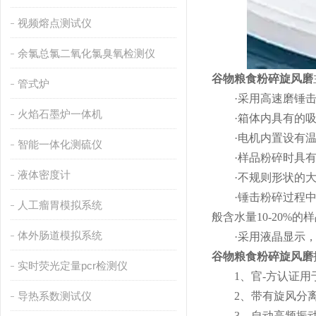
视频熔点测试仪
余氯总氯二氧化氯臭氧检测仪
谷物粮食粉碎旋风磨
管式炉
·采用高速磨锤击
火焰石墨炉一体机
·箱体内具有的吸
·电机内置设有温
智能一体化测硫仪
·样品粉碎时具有
液体密度计
·不规则形状的大颗
·锤击粉碎过程中的
人工瘤胃模拟系统
般含水量10-20%
体外肠道模拟系统
·采用液晶显示，
谷物粮食粉碎旋风磨
实时荧光定量pcr检测仪
1、官-方认证用于
导热系数测试仪
2、带有旋风分离
3、自动高频振动