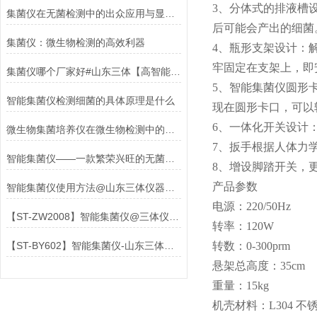
3、分体式的排液槽
集菌仪在无菌检测中的出众应用与显著优势
后可能会产出的细菌
集菌仪：微生物检测的高效利器
4、瓶形支架设计：
牢固定在支架上，即
集菌仪哪个厂家好#山东三体【高智能】微生物室高洁净仪器
5、智能集菌仪圆形
智能集菌仪检测细菌的具体原理是什么
现在圆形卡口，可以
6、一体化开关设计
微生物集菌培养仪在微生物检测中的重要角色
7、扳手根据人体力
智能集菌仪——一款繁荣兴旺的无菌微生物室高洁净仪
8、增设脚踏开关，
产品参数
智能集菌仪使用方法@山东三体仪器【高智能】集菌培养器
电源：220/50Hz
【ST-ZW2008】智能集菌仪@三体仪器#2023已更新#
转率：120W
【ST-BY602】智能集菌仪-山东三体仪器有限公司@2023已更新
转数：0-300prm
悬架总高度：35cm
重量：15kg
机壳材料：L304 不